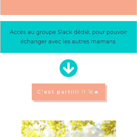
Accès au groupe Slack dédié, pour pouvoir
échanger avec les autres mamans.
C'est partiiii !! 🚀🔥