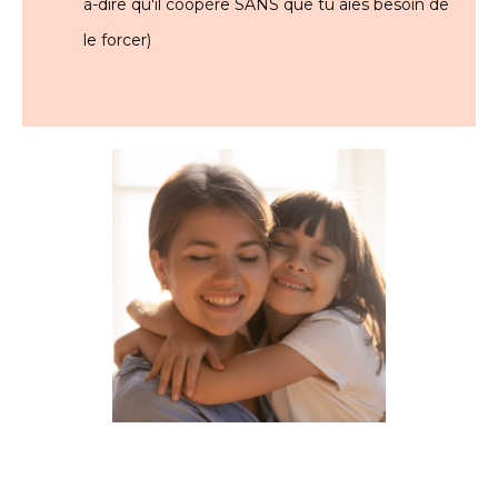
à-dire qu'il coopère SANS que tu aies besoin de
le forcer)