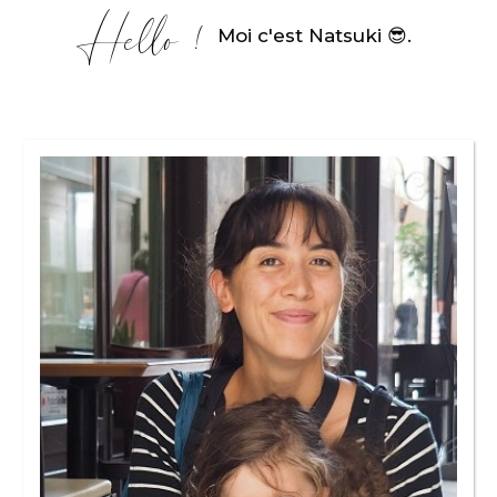
Hello !
Moi c'est Natsuki 😎
.