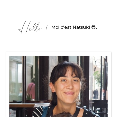
Hello !
Moi c'est Natsuki 😎
.